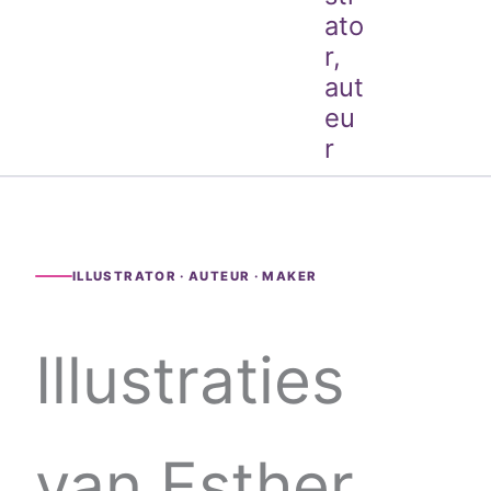
ato
r,
aut
eu
r
ILLUSTRATOR · AUTEUR · MAKER
Illustraties
van Esther