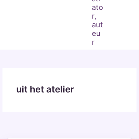
ato
r,
aut
eu
r
uit het atelier